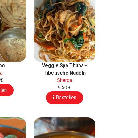
oo
Veggie Sya Thupa -
pa
Tibetische Nudeln
 €
Sherpa
9,50 €
len
Bestellen