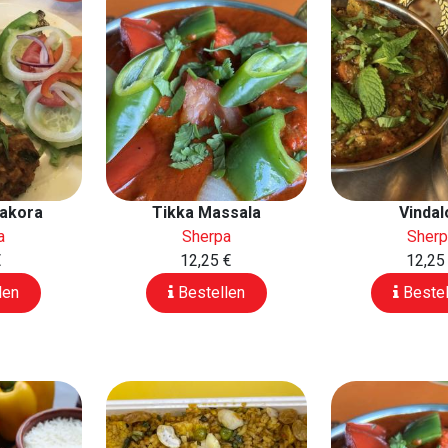
akora
Tikka Massala
Vindal
a
Sherpa
Sher
€
12,25 €
12,25
len
Bestellen
Bestel