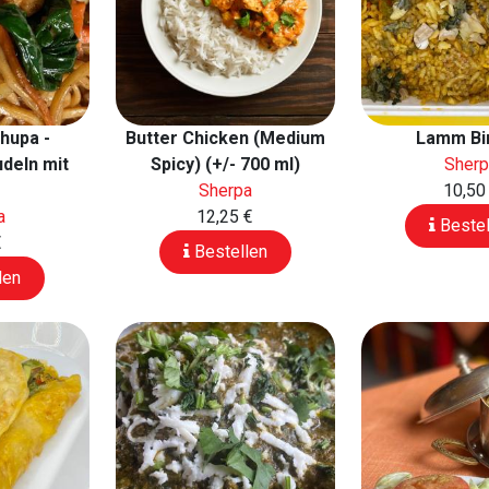
hupa -
Butter Chicken (Medium
Lamm Bi
udeln mit
Spicy) (+/- 700 ml)
Sher
Sherpa
10,50
a
12,25 €
Bestel
€
Bestellen
len