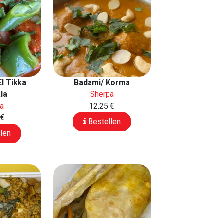
I Tikka
Badami/ Korma
la
Sherpa
pa
12,25 €
 €
Bestellen
len