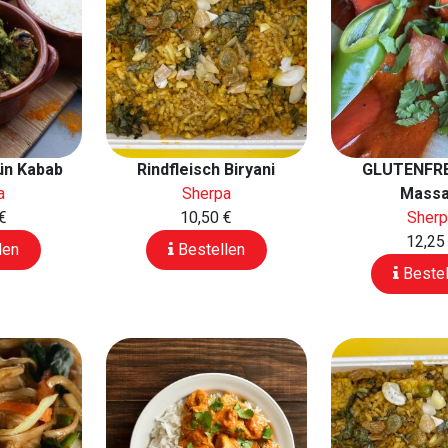
ün Kabab
Rindfleisch Biryani
GLUTENFRE
a
Sherpa
Massa
€
10,50 €
Sher
12,25
len
Bestellen
Bestel