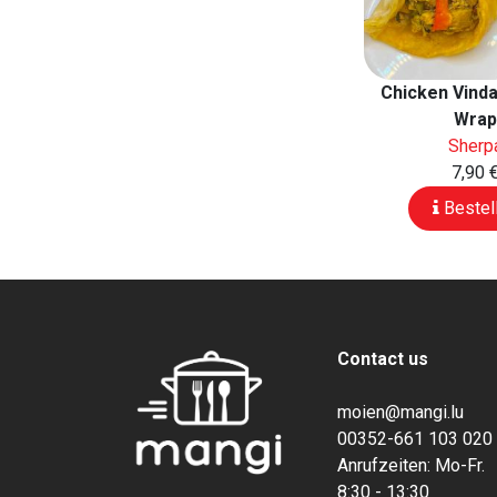
Chicken Vind
Wra
Sherp
7,90 
Bestel
Contact us
moien@mangi.lu
00352-661 103 020
Anrufzeiten: Mo-Fr.
8:30 - 13:30