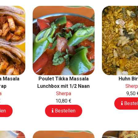
a Masala
Poulet Tikka Massala
Huhn Bir
rap
Lunchbox mit 1/2 Naan
Sher
a
Sherpa
9,50 
€
10,80 €
Bestel
len
Bestellen