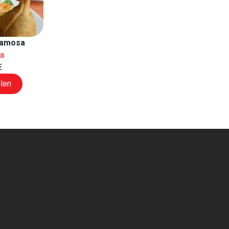
amosa
pa
€
len