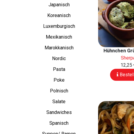
Japanisch
Koreanisch
Luxemburgisch
Mexikanisch
Marokkanisch
Hühnchen Gr
Sherp
Nordic
12,25 
Pasta
Bestel
Poke
Polnisch
Salate
Sandwiches
Spanisch
Suppen/ Ramen