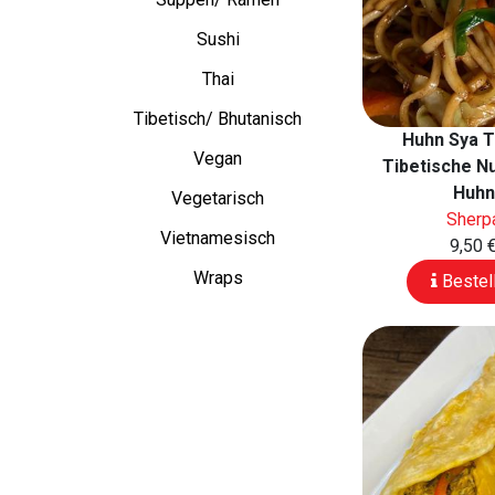
Sushi
Thai
Tibetisch/ Bhutanisch
Huhn Sya T
Vegan
Tibetische N
Huhn
Vegetarisch
Sherp
Vietnamesisch
9,50 
Wraps
Bestel