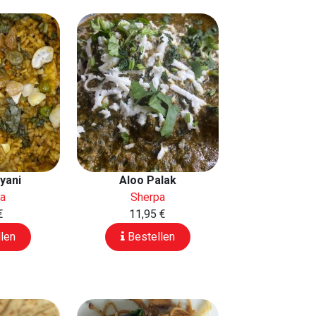
yani
Aloo Palak
pa
Sherpa
€
11,95 €
len
Bestellen