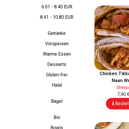
6.01 - 8.40 EUR
8.41 - 10.80 EUR
Getränke
Vorspeisen
Warme Essen
Desserts
Chicken Tikk
Gluten-frei
Naan W
Halal
Sherp
7,90 
Bagel
Bestel
Bio
Bowls