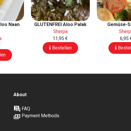
aloo Naan
GLUTENFREI Aloo Palak
Gemüse-S
p
Sherpa
Sher
a
11,95 €
6,95 
€
Bestellen
Bestel
len
About
FAQ
Payment Methods