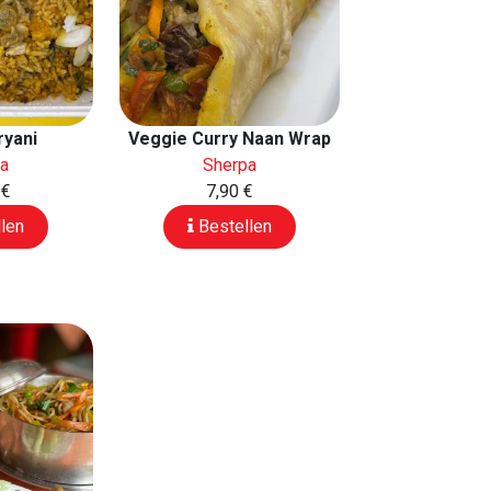
ryani
Veggie Curry Naan Wrap
pa
Sherpa
 €
7,90 €
len
Bestellen