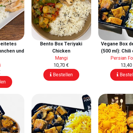
reitetes
Bento Box Teriyaki
Vegane Box d
hnchen und
Chicken
(500 ml): Chil
Mangi
Persian F
i
10,70 €
13,40
€
Bestellen
Bestel
len