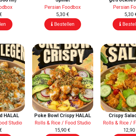
oodbox
Persian Foodbox
Persian F
€
5,30 €
5,30 
len
Bestellen
Bestel
nd HALAL
Poke Bowl Crispy HALAL
Crispy Sal
Food Studio
Rolls & Rice / Food Studio
Rolls & Rice / 
€
15,90 €
12,90