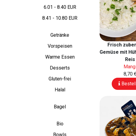
6.01 - 8.40 EUR
8.41 - 10.80 EUR
Getränke
Frisch zube
Vorspeisen
Gemüse mit Hü
Warme Essen
Reis
Mang
Desserts
8,70 
Gluten-frei
Bestel
Halal
Bagel
Bio
Bowls