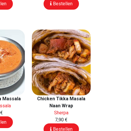
len
Bestellen
a Massala
Chicken Tikka Masala
ssala
Naan Wrap
 €
Sherpa
7,90 €
len
Bestellen