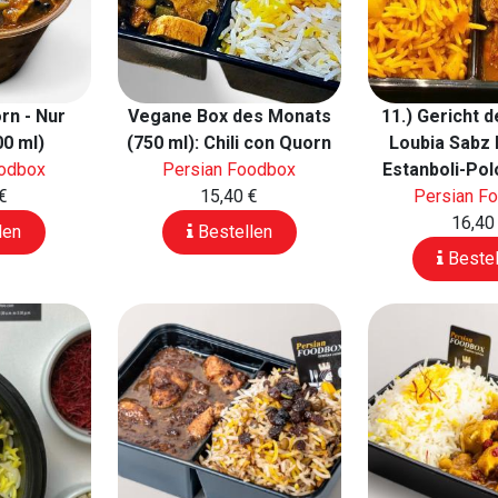
rn - Nur
Vegane Box des Monats
11.) Gericht 
00 ml)
(750 ml): Chili con Quorn
Loubia Sabz 
oodbox
Persian Foodbox
Estanboli-Pol
€
15,40 €
Persian F
16,40
len
Bestellen
Bestel