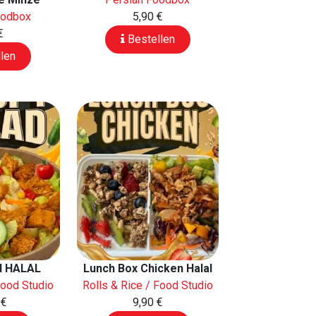
oodbox
5,90 €
€
Bestellen
len
ad HALAL
Lunch Box Chicken Halal
Food Studio
Rolls & Rice / Food Studio
 €
9,90 €