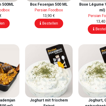
h 500ML
Box Fesenjan 500 ML
Boxe Légume 
oodbox
Persian Foodbox
ml)
€
13,90 €
Persian F
13,40
len
Bestellen
Bestel
Bademjan
Joghurt mit frischem
Joghurt, 
(500 ml)
Spinat
getrocknet