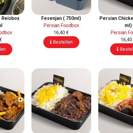
 Reisbox
Fesenjan ( 750ml)
Persian Chicke
l
Persian Foodbox
ml)
oodbox
16,40 €
Persian F
€
16,40
Bestellen
len
Bestel