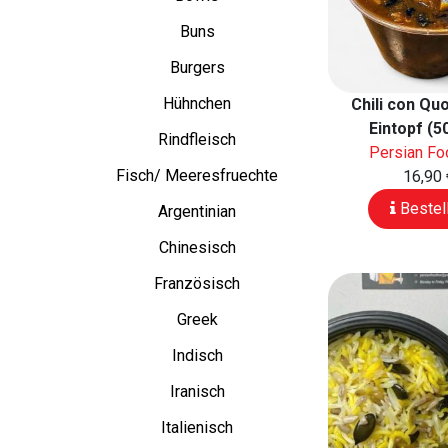
Buns
Burgers
Hühnchen
Chili con Quo
Eintopf (5
Rindfleisch
Persian F
Fisch/ Meeresfruechte
16,90 
Bestel
Argentinian
Chinesisch
Französisch
Greek
Indisch
Iranisch
Italienisch