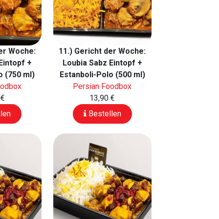
der Woche:
11.) Gericht der Woche:
Eintopf +
Loubia Sabz Eintopf +
o (750 ml)
Estanboli-Polo (500 ml)
oodbox
Persian Foodbox
 €
13,90 €
len
Bestellen