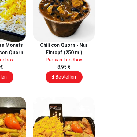
es Monats
Chili con Quorn - Nur
i con Quorn
Eintopf (250 ml)
oodbox
Persian Foodbox
 €
8,95 €
len
Bestellen