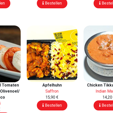
len
Bestellen
Bestel
d Tomaten
Apfelhuhn
Chicken Tikk
 Olivenoel/
Saffron
Indian Ma
ico
15,90 €
14,20
i
Bestellen
Bestel
€