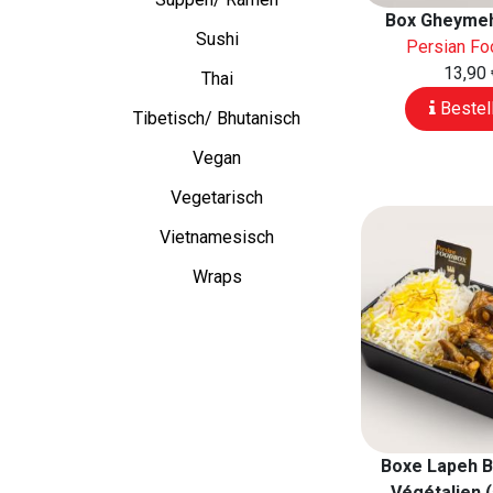
Box Gheyme
Sushi
Persian F
13,90 
Thai
Bestel
Tibetisch/ Bhutanisch
Vegan
Vegetarisch
Vietnamesisch
Wraps
Boxe Lapeh 
Végétalien 