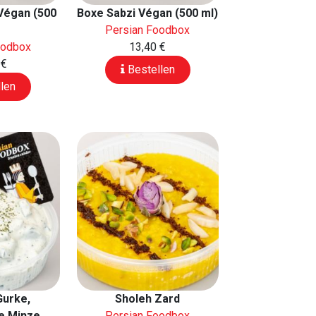
Végan (500
Boxe Sabzi Végan (500 ml)
Persian Foodbox
oodbox
13,40 €
 €
Bestellen
len
Gurke,
Sholeh Zard
e Minze
Persian Foodbox