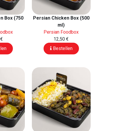
n Box (750
Persian Chicken Box (500
ml)
oodbox
Persian Foodbox
 €
12,50 €
len
Bestellen