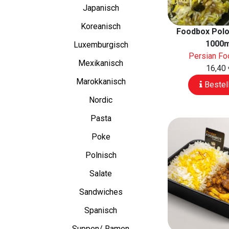
Japanisch
Koreanisch
Foodbox Polo
1000m
Luxemburgisch
Persian F
Mexikanisch
16,40 
Marokkanisch
Bestel
Nordic
Pasta
Poke
Polnisch
Salate
Sandwiches
Spanisch
Suppen/ Ramen