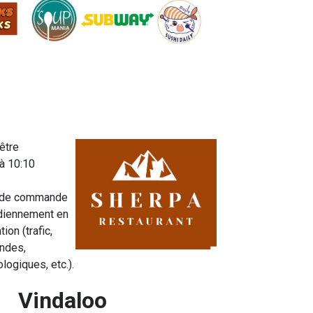
être
à 10:10
ai de commande
idiennement en
tion (trafic,
ndes,
logiques, etc.).
Vindaloo