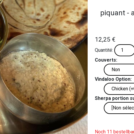
piquant - 
12,25 €
Quantité:
Couverts:
Vindaloo Option:
Sherpa portion s
Noch 11 bestellbar