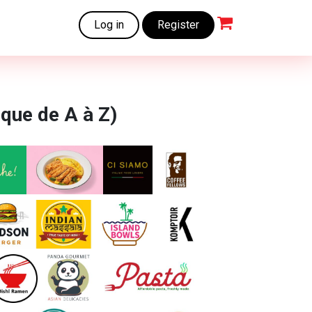
Log in
Register
ique de A à Z)